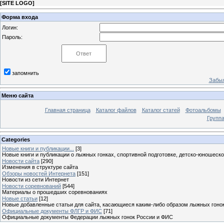
[
SITE LOGO
]
Форма входа
Логин:
Пароль:
запомнить
Забыл
Меню сайта
Главная страница
Каталог файлов
Каталог статей
Фотоальбомы
Групп
Categories
Новые книги и публикации...
[3]
Новые книги и публикации о лыжных гонках, спортивной подготовке, детско-юношеск
Новости сайта
[290]
Изменения в структуре сайта
Обзоры новостей Интернета
[151]
Новости из сети Интернет
Новости соревнований
[544]
Материалы о прошедших соревнованиях
Новые статьи
[12]
Новые добавленные статьи для сайта, касающиеся каким-либо образом лыжных гоно
Официальные документы ФЛГР и ФИС
[71]
Официальные документы Федерации лыжных гонок России и ФИС