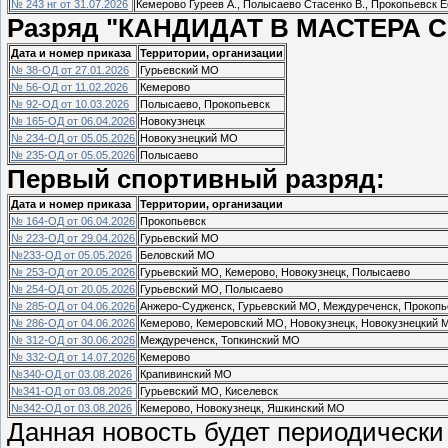
№ 243 нг от 31.07.2026
Кемерово Гуреев А., Полысаево Стасенко В., Прокопьевск 
Разряд "КАНДИДАТ В МАСТЕРА С
Дата и номер приказа
Территории, организации
№ 38-ОД от 27.01.2026
Гурьевский МО
№ 56-ОД от 11.02.2026
Кемерово
№ 92-ОД от 10.03.2026
Полысаево, Прокопьевск
№ 165-ОД от 06.04.2026
Новокузнецк
№ 234-ОД от 05.05.2026
Новокузнецкий МО
№ 235-ОД от 05.05.2026
Полысаево
Первый спортивный разряд:
Дата и номер приказа
Территории, организации
№ 164-ОД от 06.04.2026
Прокопьевск
№ 223-ОД от 29.04.2026
Гурьевский МО
№233-ОД от 05.05.2026
Беловский МО
№ 253-ОД от 20.05.2026
Гурьевский МО, Кемерово, Новокузнецк, Полысаево
№ 254-ОД от 20.05.2026
Гурьевский МО, Полысаево
№ 285-ОД от 04.06.2026
Анжеро-Судженск, Гурьевский МО, Междуреченск, Прокоп
№ 286-ОД от 04.06.2026
Кемерово, Кемеровский МО, Новокузнецк, Новокузнецкий 
№ 312-ОД от 30.06.2026
Междуреченск, Топкинский МО
№ 332-ОД от 14.07.2026
Кемерово
№340-ОД от 03.08.2026
Крапивинский МО
№341-ОД от 03.08.2026
Гурьевский МО, Киселевск
№342-ОД от 03.08.2026
Кемерово, Новокузнецк, Яшкинский МО
Данная новость будет периодически 