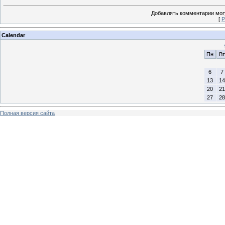
Добавлять комментарии могу
[
Р
Calendar
Пн
Вт
6
7
13
14
20
21
27
28
Полная версия сайта