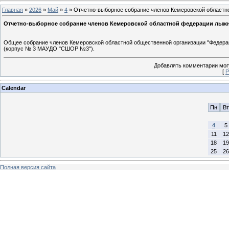
Главная
»
2026
»
Май
»
4
» Отчетно-выборное собрание членов Кемеровской областн
Отчетно-выборное собрание членов Кемеровской областной федерации лыж
Общее собрание членов Кемеровской областной общественной организации "Федерация
(корпус № 3 МАУДО "СШОР №3").
Добавлять комментарии могу
[
Р
Calendar
Пн
Вт
4
5
11
12
18
19
25
26
Полная версия сайта