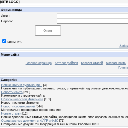
[
SITE LOGO
]
Форма входа
Логин:
Пароль:
запомнить
Забыл
Меню сайта
Главная страница
Каталог файлов
Каталог статей
Фотоальбомы
Групп
Categories
Новые книги и публикации...
[3]
Новые книги и публикации о лыжных гонках, спортивной подготовке, детско-юношеск
Новости сайта
[290]
Изменения в структуре сайта
Обзоры новостей Интернета
[151]
Новости из сети Интернет
Новости соревнований
[544]
Материалы о прошедших соревнованиях
Новые статьи
[12]
Новые добавленные статьи для сайта, касающиеся каким-либо образом лыжных гоно
Официальные документы ФЛГР и ФИС
[71]
Официальные документы Федерации лыжных гонок России и ФИС