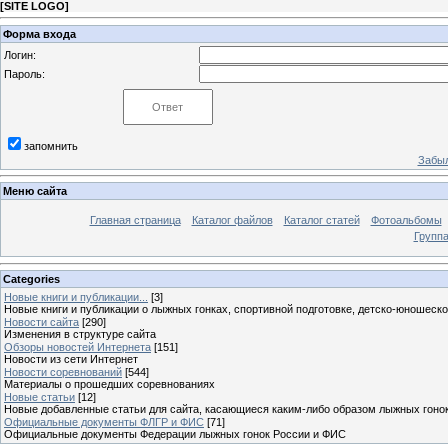
[
SITE LOGO
]
Форма входа
Логин:
Пароль:
запомнить
Забыл
Меню сайта
Главная страница
Каталог файлов
Каталог статей
Фотоальбомы
Групп
Categories
Новые книги и публикации...
[3]
Новые книги и публикации о лыжных гонках, спортивной подготовке, детско-юношеск
Новости сайта
[290]
Изменения в структуре сайта
Обзоры новостей Интернета
[151]
Новости из сети Интернет
Новости соревнований
[544]
Материалы о прошедших соревнованиях
Новые статьи
[12]
Новые добавленные статьи для сайта, касающиеся каким-либо образом лыжных гоно
Официальные документы ФЛГР и ФИС
[71]
Официальные документы Федерации лыжных гонок России и ФИС